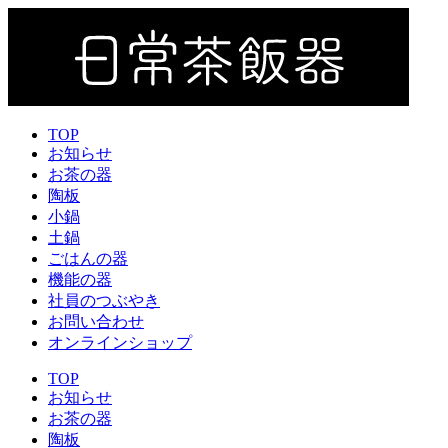
コ
ン
テ
ン
ツ
に
TOP
ス
お知らせ
キ
お茶の器
ッ
陶板
プ
小鍋
土鍋
ごはんの器
機能の器
社員のつぶやき
お問い合わせ
オンラインショップ
TOP
お知らせ
お茶の器
陶板