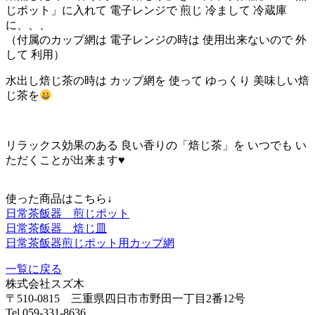
じポット」に入れて 電子レンジで 煎じ 冷まして 冷蔵庫
に、、、
（付属のカップ網は 電子レンジの時は 使用出来ないので 外
して 利用）
水出し焙じ茶の時は カップ網を 使って ゆっくり 美味しい焙
じ茶を
リラックス効果のある 良い香りの「焙じ茶」を いつでも い
ただくことが出来ます♥️
使った商品はこちら↓
日常茶飯器 煎じポット
日常茶飯器 焙じ皿
日常茶飯器煎じポット用カップ網
一覧に戻る
株式会社スズ木
〒510-0815 三重県四日市市野田一丁目2番12号
Tel.059-331-8636