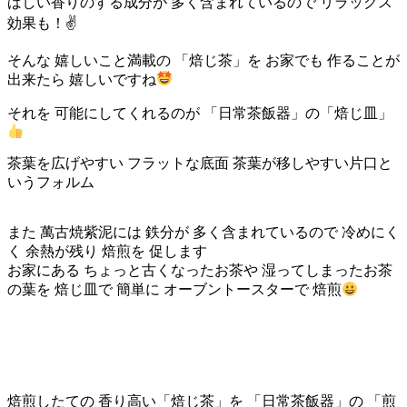
ばしい香りのする成分が 多く含まれているので リラックス
効果も！✌️
そんな 嬉しいこと満載の 「焙じ茶」を お家でも 作ることが
出来たら 嬉しいですね
それを 可能にしてくれるのが 「日常茶飯器」の「焙じ皿」
茶葉を広げやすい フラットな底面 茶葉が移しやすい片口と
いうフォルム
また 萬古焼紫泥には 鉄分が 多く含まれているので 冷めにく
く 余熱が残り 焙煎を 促します
お家にある ちょっと古くなったお茶や 湿ってしまったお茶
の葉を 焙じ皿で 簡単に オーブントースターで 焙煎
焙煎したての 香り高い「焙じ茶」を 「日常茶飯器」の 「煎