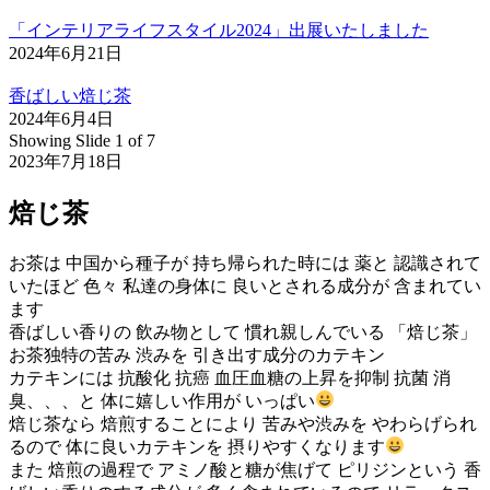
「インテリアライフスタイル2024」出展いたしました
2024年6月21日
香ばしい焙じ茶
2024年6月4日
Showing Slide 1 of 7
2023年7月18日
焙じ茶
お茶は 中国から種子が 持ち帰られた時には 薬と 認識されて
いたほど 色々 私達の身体に 良いとされる成分が 含まれてい
ます
香ばしい香りの 飲み物として 慣れ親しんでいる 「焙じ茶」
お茶独特の苦み 渋みを 引き出す成分のカテキン
カテキンには 抗酸化 抗癌 血圧血糖の上昇を抑制 抗菌 消
臭、、、と 体に嬉しい作用が いっぱい
焙じ茶なら 焙煎することにより 苦みや渋みを やわらげられ
るので 体に良いカテキンを 摂りやすくなります
また 焙煎の過程で アミノ酸と糖が焦げて ピリジンという 香