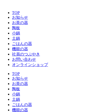
コ
ン
TOP
テ
お知らせ
ン
お茶の器
ツ
陶板
に
小鍋
ス
土鍋
キ
ごはんの器
ッ
機能の器
プ
社員のつぶやき
お問い合わせ
オンラインショップ
TOP
お知らせ
お茶の器
陶板
小鍋
土鍋
ごはんの器
機能の器