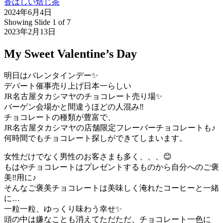
香ばしい焙じ茶
2024年6月4日
Showing Slide 1 of 7
2023年2月13日
My Sweet Valentine’s Day
明日はバレンタインデー✨
デパート催事売り上げ日本一らしい
JR名古屋タカシマヤのチョコレート売り場✨
バーゲン会場かと間違うほどの人混み‼️
チョコレートの種類が豊富で、
JR名古屋タカシマヤの店舗限定フレーバーチョコレートも♪
何時間でもチョコレート探しができてしまいます。
女性だけでなく男性のお客さまも多く、、、😊
もはやチョコレートはプレゼントするものから自分へのご褒
美‼️用に♪
そんなご褒美チョコレートは美味しく淹れたコーヒーと一緒
に…
一粒一粒、ゆっくり味わう幸せ✨
頭の中は嫌なことも消えてただただ、チョコレート一色に