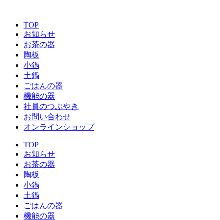
コ
ン
TOP
テ
お知らせ
ン
お茶の器
ツ
陶板
に
小鍋
ス
土鍋
キ
ごはんの器
ッ
機能の器
プ
社員のつぶやき
お問い合わせ
オンラインショップ
TOP
お知らせ
お茶の器
陶板
小鍋
土鍋
ごはんの器
機能の器