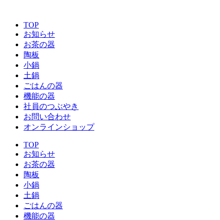
コ
ン
TOP
テ
お知らせ
ン
お茶の器
ツ
陶板
に
小鍋
ス
土鍋
キ
ごはんの器
ッ
機能の器
プ
社員のつぶやき
お問い合わせ
オンラインショップ
TOP
お知らせ
お茶の器
陶板
小鍋
土鍋
ごはんの器
機能の器